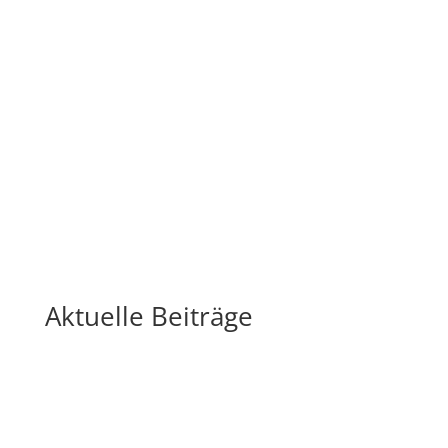
.
Buche hier Deinen Termin für unsere
gemeinsame Session (Klick)!
Aktuelle Beiträge
Mehr lesen