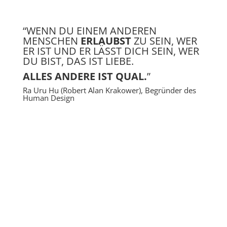
“WENN DU EINEM ANDEREN
MENSCHEN
ERLAUBST
ZU SEIN, WER
ER IST UND ER LÄSST DICH SEIN, WER
DU BIST, DAS IST LIEBE.
ALLES ANDERE IST QUAL.
”
Ra Uru Hu (Robert Alan Krakower), Begründer des
Human Design
Für Dein Leben
Wir Menschen sind komplex.
Möchtest du mehr über
Dich und Deiner Persönlichkeit wissen? Willst du
wissen, wie Du Deine Fähigkeiten am besten nutzen
kannst, um das größte Potenzial in Dir selbst zu
aktivieren? Willst Du erfahren, welche verschiedenen