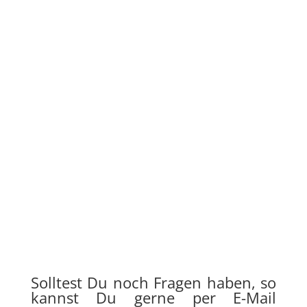
Weihnachten 2024
Stefan
Frohe Weihnachten an alle unsere Hörer und
Zuschauer! Wir wünschen euch ein
wunderschönes Fest, ganz so wie ihr es haben
wollt. In dieser Episode sprechen wir über
Weihnachten und wie unterschiedlich es
gefeiert wird, auch natürlich darüber, wie
Martje in ihrem Camper...
Solltest Du noch Fragen haben, so
kannst Du gerne per E-Mail